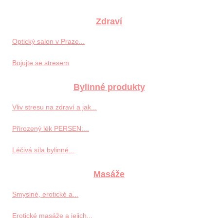
Zdraví
Optický salon v Praze...
Bojujte se stresem
Bylinné produkty
Vliv stresu na zdraví a jak...
Přirozený lék PERSEN:...
Léčivá síla bylinné...
Masáže
Smyslné, erotické a...
Erotické masáže a jejich...