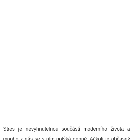
Stres je nevyhnutelnou součástí moderního života a
mnoho z nás se s ním potýká denně. Ačkoli je občasný