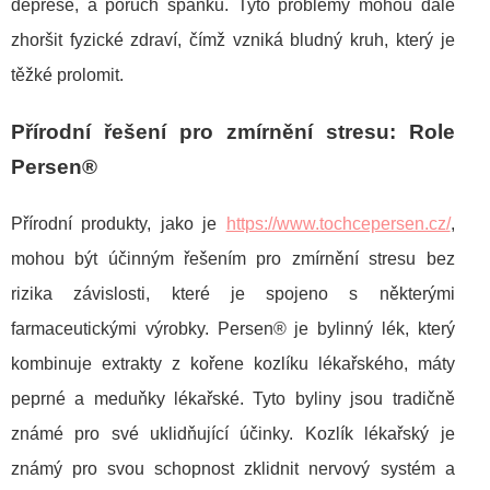
deprese, a poruch spánku. Tyto problémy mohou dále
zhoršit fyzické zdraví, čímž vzniká bludný kruh, který je
těžké prolomit.
Přírodní řešení pro zmírnění stresu: Role
Persen®
Přírodní produkty, jako je
https://www.tochcepersen.cz/
,
mohou být účinným řešením pro zmírnění stresu bez
rizika závislosti, které je spojeno s některými
farmaceutickými výrobky. Persen® je bylinný lék, který
kombinuje extrakty z kořene kozlíku lékařského, máty
peprné a meduňky lékařské. Tyto byliny jsou tradičně
známé pro své uklidňující účinky. Kozlík lékařský je
známý pro svou schopnost zklidnit nervový systém a