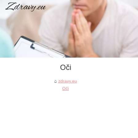
Oči
zdravy.eu
Oči